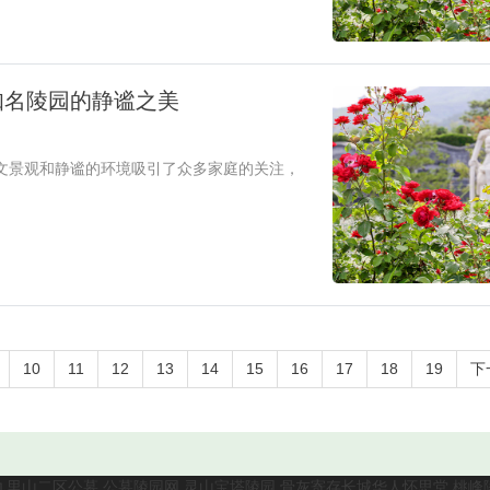
知名陵园的静谧之美
文景观和静谧的环境吸引了众多家庭的关注，
10
11
12
13
14
15
16
17
18
19
下
九里山二区公墓
公墓陵园网
灵山宝塔陵园
骨灰寄存长城华人怀思堂
桃峰