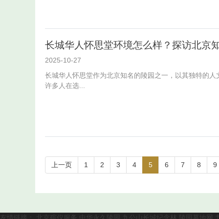
长城华人怀思堂环境怎么样？探访北京
2025-10-27
长城华人怀思堂作为北京知名的陵园之一，以其独特的人
许多人在选...
上一页
1
2
3
4
5
6
7
8
9
友情链接：
北京殡仪服务
中华永久陵园
九公山长城纪念林
陵园墓地网