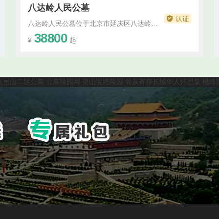
八达岭人民公墓
认证
八达岭人民公墓位于北京市延庆区八达岭镇里炮村，是一家由北京市民政局批准建立的合法正规经营性公墓。公墓始建于1986年，占地面积近千亩，已经安葬了社会各界人士的骨灰万余份。八达岭人民公墓的地理位置十分优越，南倚燕山山脉，北对妫川盆地，东望八达岭城关，西眺官厅湖波。公墓的设计巧妙地将自然景观与人文景观融为一体，背靠雄伟的八...···
38800
¥
起
九里山二区公墓
公墓陵园网
灵山宝塔陵园
骨灰寄存长城华人怀思堂
桃峰