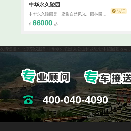
中华永久陵园
认证
中华永久陵园是一座集自然风光、园林园艺、人文景观于一体的大型公墓，以“天人合一、回归自然”为设计理念，致力于打造一个宁静、安详的逝者安息之地。中华永久陵园位于自然风光优美的地带，周边绿树成荫，山水环绕。陵园内更是精心设计了多个园林景观，如碧波荡漾的湖泊、曲径通幽的小径，以及各种花卉和绿植。这些自然景观与人文建筑相融合，...···
66000
¥
起
友情链接：
北京殡仪服务
中华永久陵园
九公山长城纪念林
陵园墓地网
400-040-4090