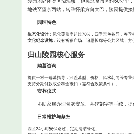
陵园地处怀柔区渤海镇，距离北京市区约60公里
地铁至望京西站，转乘怀柔方向大巴，陵园提供接
园区特色
生态化设计
：绿化覆盖率超过70%，四季景色各异，春季
文化纪念设施
：设有祈福广场、追思长廊等公共区域，方
归山陵园核心服务
购墓咨询
提供一对一选墓指导，涵盖墓型、价格、风水朝向等专业
支持分期付款或公积金抵扣（需符合政策条件）。
安葬仪式
协助家属办理骨灰安放、墓碑刻字等手续，提
日常维护与祭扫
园区24小时安保巡逻，定期清洁绿化。