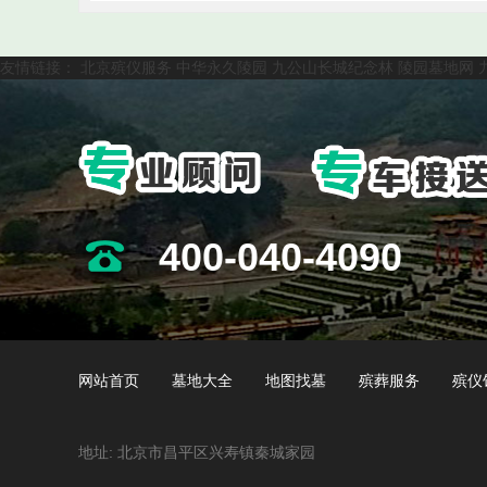
友情链接：
北京殡仪服务
中华永久陵园
九公山长城纪念林
陵园墓地网
400-040-4090
网站首页
墓地大全
地图找墓
殡葬服务
殡仪
地址: 北京市昌平区兴寿镇秦城家园