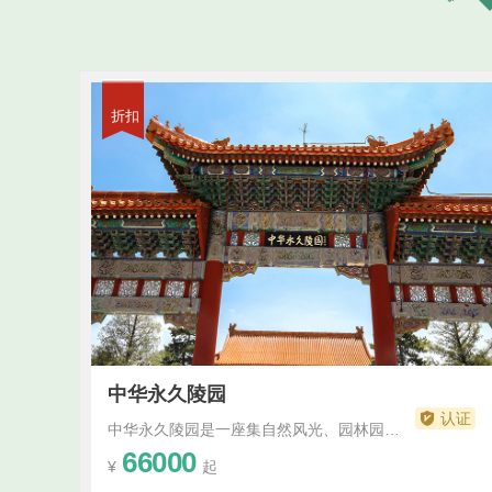
折扣
中华永久陵园
认证
中华永久陵园是一座集自然风光、园林园艺、人文景观于一体的大型公墓，以“天人合一、回归自然”为设计理念，致力于打造一个宁静、安详的逝者安息之地。中华永久陵园位于自然风光优美的地带，周边绿树成荫，山水环绕。陵园内更是精心设计了多个园林景观，如碧波荡漾的湖泊、曲径通幽的小径，以及各种花卉和绿植。这些自然景观与人文建筑相融合，...···
66000
¥
起