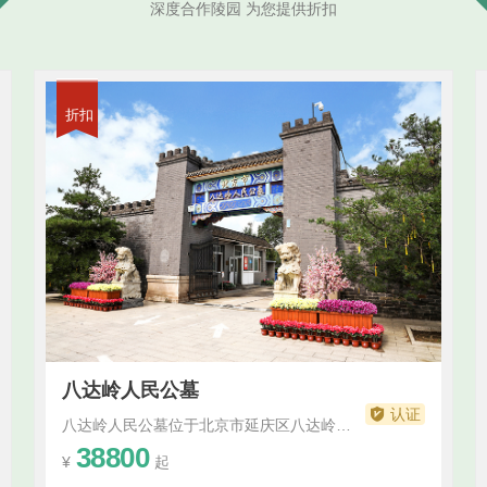
深度合作陵园 为您提供折扣
折扣
八达岭人民公墓
认证
八达岭人民公墓位于北京市延庆区八达岭镇里炮村，是一家由北京市民政局批准建立的合法正规经营性公墓。公墓始建于1986年，占地面积近千亩，已经安葬了社会各界人士的骨灰万余份。八达岭人民公墓的地理位置十分优越，南倚燕山山脉，北对妫川盆地，东望八达岭城关，西眺官厅湖波。公墓的设计巧妙地将自然景观与人文景观融为一体，背靠雄伟的八...···
38800
¥
起