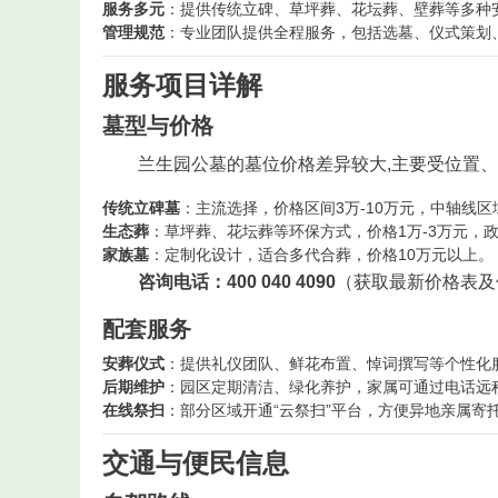
服务多元
：提供传统立碑、草坪葬、花坛葬、壁葬等多种
管理规范
：专业团队提供全程服务，包括选墓、仪式策划
服务项目详解
墓型与价格
兰生园公墓的墓位价格差异较大,主要受位置
传统立碑墓
：主流选择，价格区间3万-10万元，中轴线
生态葬
：草坪葬、花坛葬等环保方式，价格1万-3万元，
家族墓
：定制化设计，适合多代合葬，价格10万元以上。
咨询电话：400 040 4090
（获取最新价格表及
配套服务
安葬仪式
：提供礼仪团队、鲜花布置、悼词撰写等个性化
后期维护
：园区定期清洁、绿化养护，家属可通过电话远
在线祭扫
：部分区域开通“云祭扫”平台，方便异地亲属寄
交通与便民信息