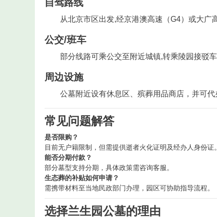
自驾路线
从北京市区出发,经京港澳高速（G4）或大广
公交/班车
部分线路可乘公交至附近城镇,转乘陵园接驳
周边设施
公墓附近设有休息区、殡葬用品商店，并可代
常见问题解答
是否限购？
目前无户籍限制，但需提供逝者火化证明及经办人身份证
能否分期付款？
部分墓型支持分期，具体政策需咨询客服。
生态葬的补贴如何申请？
需携带材料至当地民政部门办理，园区可协助指导流程。
选择兰生园公墓的理由